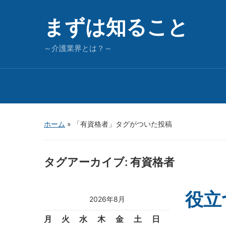
まずは知ること
～介護業界とは？～
ホーム
»
「有資格者」タグがついた投稿
タグアーカイブ:
有資格者
役立
2026年8月
月
火
水
木
金
土
日